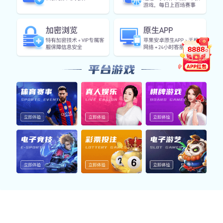
以用户价值为基石
专注优化皇冠体彩·(中国)官方网站-CrownSports平台体
验，提升用户访问效率与功能可用性。
以技术创新为驱动
融合实时数据处理与前沿 AI 模型，提升直播服务的智能化
水平。