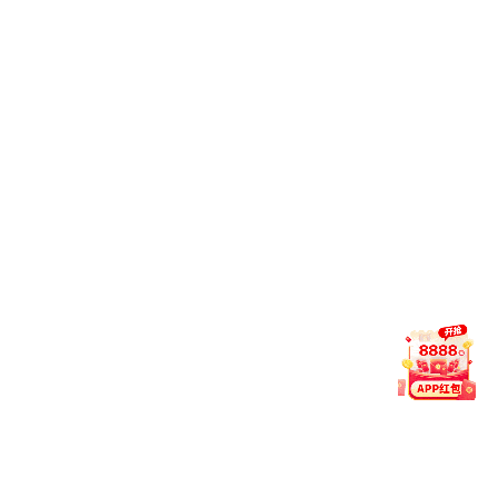
个性推荐模型优化。
2021 年
2021年7月28日 · v4.7.2
奥运专属页面上线。
赛事通知机制增强。
2021年3月10日 · v4.6.1
首页动效优化。
修复偶发闪退问题。