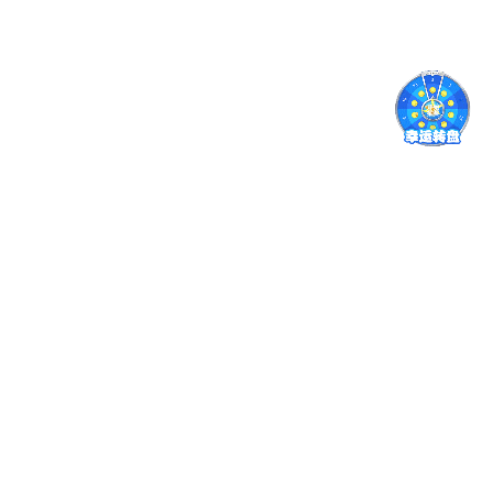
2025年3月8日 · v6.0.0
整体架构升级，引入动态赛事引擎。
视觉焕新，体验更清爽。
2023 年
2023年8月29日 · v5.2.7
新增热门话题聚合区。
直播性能进一步增强。
2023年1月15日 · v5.1.0
自动深色模式上线。