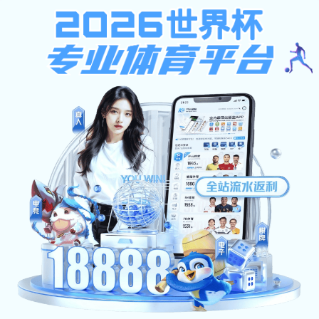
注册入口
下载 皇冠体彩 App · 体验未来赛
事方式
将专业数据分析、互动社群与比分推送整合于一体，
皇冠体彩·(中国)官方网站-CrownSports为体育迷量身
打造。
极速比分
互动社区
AI 分析