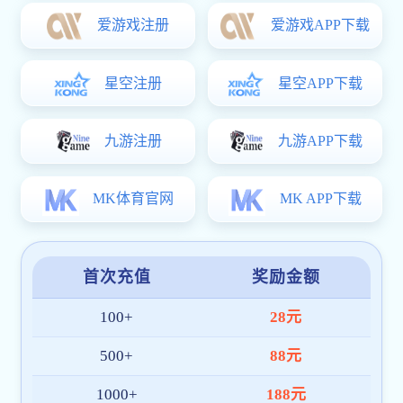
结合行为验证和环境识别技术，增强用户身份识别与操作安
全。
访问控制
引入多层权限结构，为敏感操作提供更精准的准入机制。
数据加密
平台数据经双向加密处理，防止非法访问与未授权泄露。