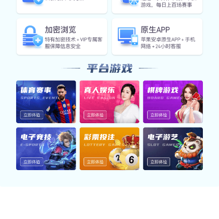
2、倒钩进球的精彩瞬间
若昂·佩德罗本赛季最令人难忘的一幕，无疑是那记精
彩绝伦的倒钩进球。当时比赛进行到关键时刻，对手
防线严密，而切尔西正面临着久攻不下的不利局面。
就在此时，佩德罗接到队友传来的高空球，他毫不犹
豫地选择了一个大胆的倒钩射门，这一瞬间令全场观
众屏息以待。
这记倒钩射门，不仅展示了他超凡脱俗的技巧，更体
现出了他对于比赛节奏与形势变化敏锐的判断能力。
在高强度对抗中，能够做到如此精准且富有艺术感的
一击，足以让任何一位足球爱好者都为之惊叹。这种
非凡技术背后，是无数个日夜坚持不懈训练所积累下
来的成果。