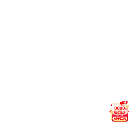
关注他的成长轨迹，为其开创更加辉煌灿烂的人生篇
章。
总结：
综上所述，切尔西官方宣布若昂·佩德罗凭借其精彩倒
钩进球荣获本赛季最佳进球称号，不仅是对个人实力
的一种肯定，更展现出了整个团队共同努力所取得的
不俗成绩。从历史渊源到当今荣耀，每一个环节都体
现出体育精神以及奋斗目标如何相辅相成，共同书写
属于他们自己的传奇故事。
面对未来，相信凭借此次成就作为起点，若昂·佩德罗
斯必将在接下来的岁月里继续发光发热，引领切尔西
走向更辉煌的新阶段。同时，他也将不断激励着无数