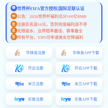
切尔西官方宣布若昂佩德罗精彩倒
钩进球荣获本赛季最佳进球称号
2026-06-25 05:39
32 次阅读
首页
/
体育热点
切尔西足球俱乐部近日官方宣布，若昂·佩德罗的精彩
倒钩进球荣获本赛季最佳进球称号。这一决定不仅彰