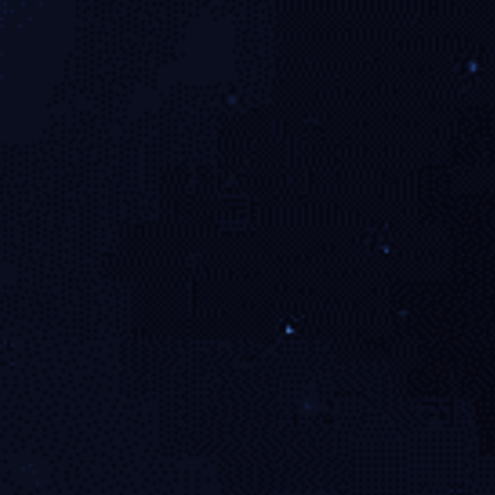
2026-05-25
2026-07-29
2026-07-25