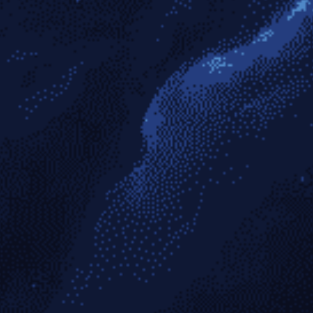
勇扑救展现门将风采
机会对比详解
仅获4平7负惨淡战绩
同送上祝福
顶级教练
迎来特别的G7之战
续闪耀篮球场
激发斗志
夏争抢他
洲行