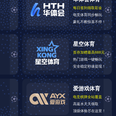
2026-07-31
2026-07-30
2026-07-29
2026-07-28
2026-07-27
2026-07-25
2026-07-20
2026-07-19
2026-07-18
2026-07-17
2026-07-16