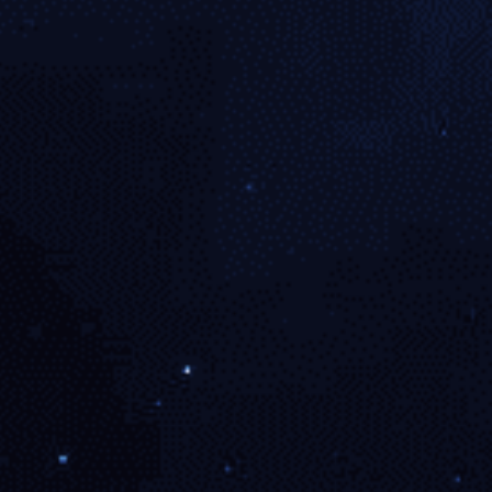
#4
曼城教练组高度重视尼
本文将围绕曼城教练组高度
#5
墨西哥球迷若在世界杯
在全球范围内，足球不仅是
皇冠体彩
皇冠体彩官方网站【KY1.AC】官网认
海
证:手机版、app下载、登录入口、官