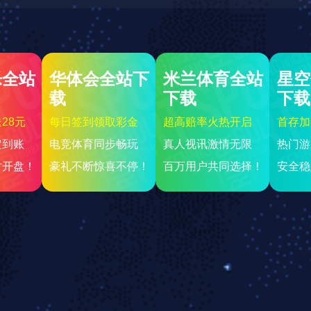
包括格鲁吉亚黑山和喀麦隆
彩表现令人难忘
津门虎李新翔助攻表现出色
规赛表现更为出色
之旅即将启程
态度
以成为拜仁主力
球员排名CC3次第一韦德紧随其后
以赴助克雷莫内塞保级
平日本队战局
员参与训练状态良好