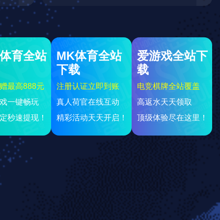
2026-07-15
2026-07-14
2026-07-13
2026-07-12
2026-07-10
2026-07-09
2026-07-08
2026-07-07
2026-07-05
2026-07-03
2026-07-02