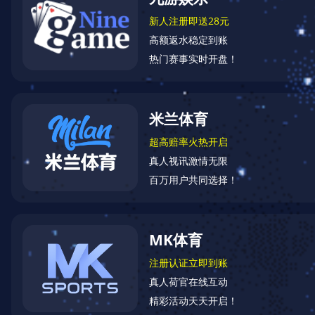
米兰新赛季集合日期确定在七月十二日尽管
独行侠新任主帅伦德博格幽默发言调侃达斯
日媒报道远藤航自信能战世界杯森保一坚持
马竞与格里马尔多达成个人协议李刚仁也成
掘金与多队洽谈卡梅隆约翰逊或成交易核心
国米尤文均对博洛尼亚中卫卢库米表现出浓
富保罗感恩老詹与每位客户的机会共同成就
世界杯历史最年长球员出战榜单揭晓C罗魔
哈珀是否应坦然接受替补身份杰弗森提及哈
马赛后卫巴列尔迪拒绝勒沃库森罗马对格林
萨比策：面对阿根廷挑战艰巨奥地利队全力