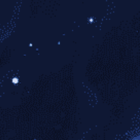
手以优化太阳队阵容
超106万人签名
活塞表现出色
而非裁判判罚
FA严厉处罚
好
获本赛季最佳进球称号
榜首引发热议
狼面临挑战
总冠军
计划瞄准布拉欣迪亚斯