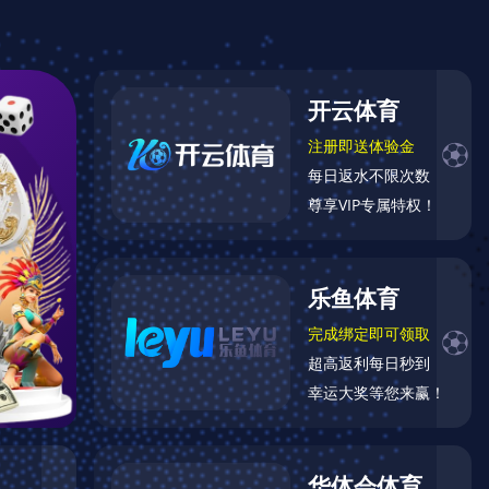
注册入口
2026-08-08
2026-08-07
2026-08-05
2026-08-04
2026-08-03
2026-08-02
2026-08-01