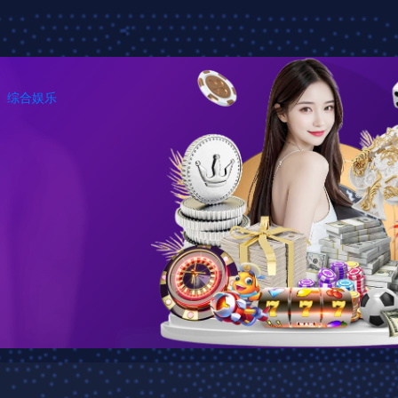
App下载
关于我们
体育热点
应对所有对手挑战
球致敬曼巴精神永存洛城
德激励投篮瞬间
替代方案
金为2800万欧元
衔齐耶赫布努紧随其后
多纳再创历史新高