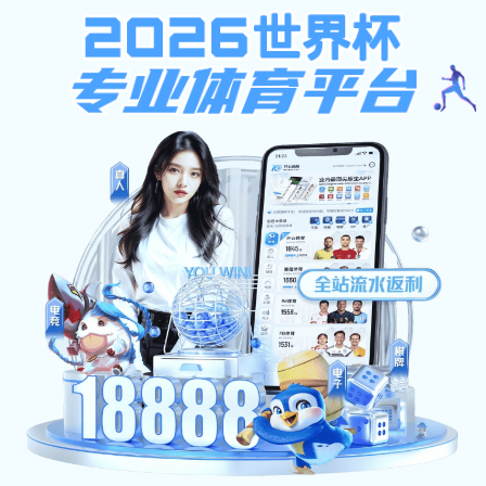
注册入口
皇冠体彩
APP与网页版入口｜
畅享全球体育赛事与数据服务
欢迎访问
皇冠体彩
，提供全面覆盖足球、篮
球、电竞等项目的赛事资讯与数据内容， 支持
APP下载
与
网页使用
，每日同步更新千场比
赛，聚焦热门体育内容， 助您轻松获取赛事动
态，掌握比赛节奏。
手机App
网页版