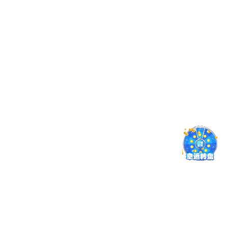
因此，在即将到来的夏季亚洲行之前，通过充分而系
统性的训练，以确保他的状态达到最佳水平，将成为
教练组的一项重要任务。他们相信，只要给予足够时
间与支持，像尼潘这样的年轻人一定会绽放出耀眼光
芒。
4、教练组对年轻球员培养态度
近年来，曼城逐渐形成了一套完善的人才培养体系。
从青训学院到一线队，每个环节都注重挖掘和培育优
秀人才。教练组始终坚持“以人为本”的理念，在重视
职业素养培养之外，更加关注年轻人的心理建设与情
绪管理。这种做法让许多新人如鱼得水，也因此吸引
了大量优秀小将加盟。
面对像尼潘这样有潜力但经验不足的新秀时，他们选