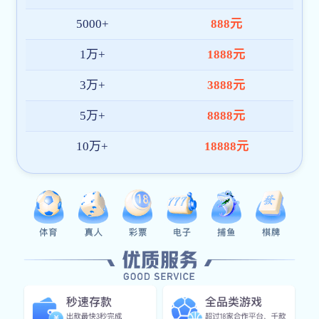
球概率。
此外，团队配合也是勇士队近期状态回暖的重要因
素。在教练组的指导下，球员之间默契逐渐增强，无
论是进攻战术还是防守策略，都能够迅速应对对方变
化。这种良好的化学反应为球队注入了更多信心。
总之，勇士队近期状态回暖，加上对于胜利渴望的驱
动，使得他们在关键时刻能够把握住机会，并最终取
得胜利。这为接下来的比赛奠定了坚实基础，也让球
迷们重燃希望。
2、库里的个人表现与领导作用
斯蒂芬·库里作为球队核心，在比赛中的表现无疑是一
大亮点。他不仅仅是在得分方面屡创佳绩，更重要的
是他在场上的指挥能力和决策水平，让整个球队运转