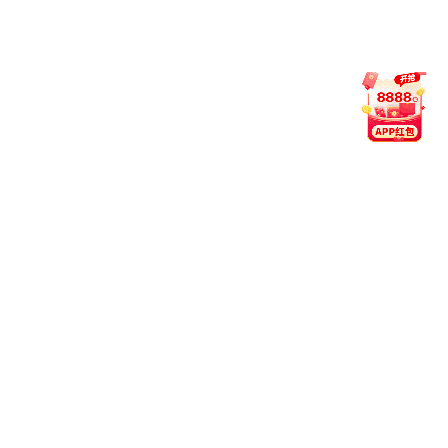
寻梦想。在这个充满挑战与机遇并存的新赛季，他们
必将续写属于自己的传奇篇章！
上一篇：
姆拉契奇拒绝国米U23过渡或将考…
下一篇：
C罗手势暗示遭偷窃或将面临禁赛
相关推荐文章