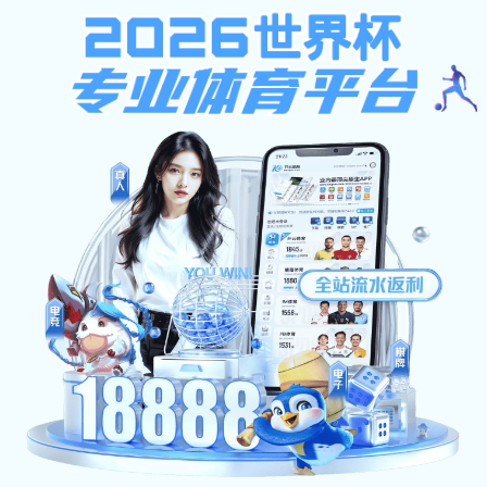
注册入口
皇冠体彩
APP与网页版入口｜
畅享全球体育赛事与数据服务
欢迎访问
皇冠体彩
，提供全面覆盖足球、篮
球、电竞等项目的赛事资讯与数据内容， 支持
APP下载
与
网页使用
，每日同步更新千场比
赛，聚焦热门体育内容， 助您轻松获取赛事动
态，掌握比赛节奏。
手机App
网页版