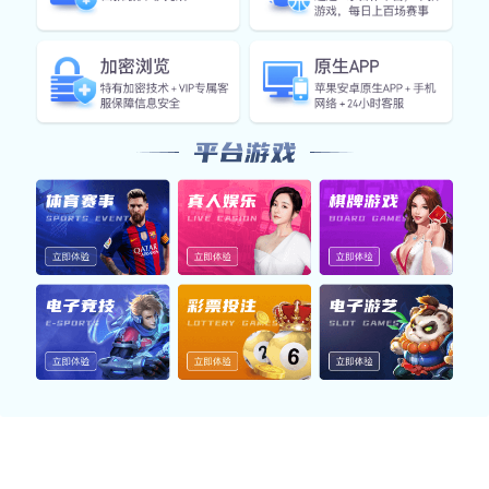
洛基作为著名电影角色，他所代表的不仅是一种力
量，更是一种永不言败的人生态度。在这部预热短片
中，洛基用他独特且富有感染力的声音，为整部作品
增添了层次感和情感深度。他那句“胜利属于那些敢于
追求梦想的人”如同号角一般，响彻整个视频，通过音
效渗透每一个观众心中。
与此同时，洛基旁白中的激励词句更是赋予了每个阿
森纳球员信心和勇气。他用坚定的话语告知大家：无
论面对多大的压力，都不能放弃自己的梦想。这种积
极向上的态度，不仅会触动球员内心深处，也能引发
广大球迷们共鸣，使他们在观看时产生强烈代入感。
总而言之，洛基通过他的旁白，将整部短片推向高
潮。他所表达出来的不屈精神，与阿森纳追求卓越、