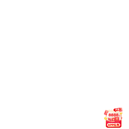
合成一股强大的推动力量，为球队创造更好的客观条
件。这种互动无疑给双方带来了积极影响，从而形成
良性的循环。
总结：
综上所述，《阿森纳欧冠决赛预热短片》凭借其精彩
纷呈的视频内容以及震撼人心的旁白，再一次点燃了
全体员工和广大球迷内心深处对于胜利渴望。它不仅
展示了球队的不屈斗志，也呼应出了团队合作的重要
性。同时，通过影片营造出的氛围，引导并激励着广
大的支持者，让他们共同为即将到来的重要赛事做好
心理准备。
最终，我们期待着这一切都将在欧洲足球最高殿堂