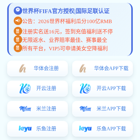
NBA历史25岁前季后赛至少25分
10助2帽球员排名CC3次第一韦德紧
随其后
2026-07-07 05:46
42 次阅读
首页
/
体育热点
本文将深入探讨NBA历史上在25岁之前季后赛中至少