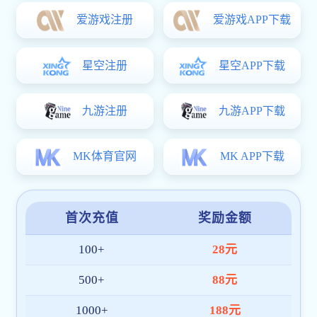
得到25分、10次助攻和2个盖帽的球员排名情况，特
别关注于CC（克里斯·保罗）和韦德这两位杰出球员。
文章将从四个方面进行详细分析，包括他们的个人成
就、对球队的影响、职业生涯早期的表现以及在季后
赛中的关键时刻。通过这些角度，我们可以更全面地
理解这些球员在年轻时所展现出的卓越才能，以及他
们如何塑造了自己的篮球传奇。
1、个人成就与荣誉
克里斯·保罗作为一名控卫，在他的职业生涯早期就展
现出了超凡的能力。他不仅能够得分，还能为队友创
造机会。在25岁之前，他已经多次入选全明星，并且
获得了最佳新秀等荣誉。这些成就不仅反映了他的个
人才能，也显示了他对比赛的理解和领导能力。