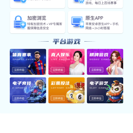
较于许多竞争对手，掘金面对较大的压力。一旦主力
球员受伤或状态不佳，替补球员往往难以顶替主力产
生相似效果，这直接影响到了比赛结果。
另外，在外线投射能力方面，尽管球队有一些优秀投
手，但整体投射稳定性依旧不足。在现代篮球中，三
分球已成为比赛胜负的重要因素，因此增强外线火力
将是提升球队竞争力的一大关键。
再者，从防守角度来看，某些位置上的防守能力亟待
提高。在季后赛阶段，对抗更加激烈，高效防守能够
有效限制对手得分。而如果能够通过交易引入具备强
大防守能力的新援，无疑会让掘金队在季后赛中占据
更有利的位置。