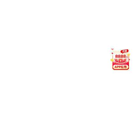
中，通过不断完善阵容，加强团队深度与技能多样
性，将成为他们迈向辉煌的重要保障。
同时，这一过程也充满挑战，需要管理层敏锐洞察市
场动向、高效运用资源，并保持与各方沟通顺畅。只
有这样，他们才能真正实现以约基奇为核心，再次书
写属于自己的辉煌篇章，并最终站上NBA最高领奖
台！
上一篇：
尤文图斯前腰引援计划曝光A计划…
下一篇：