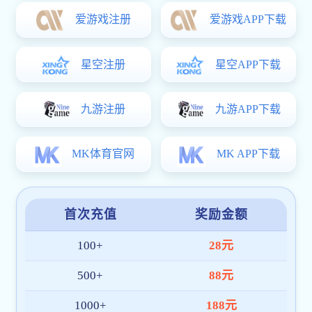
峻的挑战。这一预测不仅引发了球迷和分析师们的热
议，也让人们开始关注两支球队在赛季中的不同表
现。马刺凭借其稳定的战术体系、年轻球员的崛起以
及主教练的经验积累，展现出了强大的潜力。而森林
狼则需要面对内部磨合的问题、伤病困扰以及外部压
力等多方面挑战。在接下来的文章中，我们将从四个
方面详细分析这一预测所反映出的情况，包括球队实
力对比、战术运用、人员状况和未来展望，以便更好
地理解当前局势对两队可能造成的影响。
1、球队实力对比
首先，分析马刺与森林狼两支球队之间的整体实力差
距是理解胜率预测的重要基础。马刺作为历史悠久的
球队，一直以来都以团队合作和战术灵活著称。如