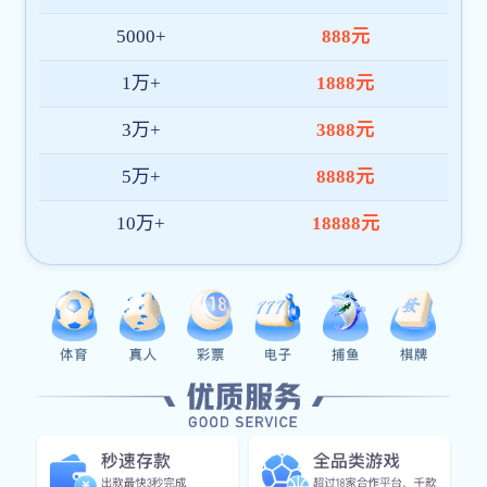
今，他们拥有了一批潜力巨大的年轻球员，这些新秀
不仅技术全面，而且充满竞争意识，为球队注入了新
的活力。
相较之下，森林狼虽然近年来也进行了大量引援，试
图提升整体实力，但依然存在阵容深度不足的问题。
在关键时刻，他们往往缺乏能够独挡一面的核心球
员，这使得其在面对强敌时显得捉襟见肘。
此外，马刺在历史交锋记录上也占据一定优势，这种
心理层面的优势会进一步增强他们在比赛中的自信
心。因此，从整体实力来看，马刺目前显然更具备赢
得比赛的条件。
2、战术运用分析
其次，在战术运用上，两支球队呈现出截然不同的风