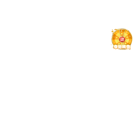
性。
4、未来展望与潜力评估
最后，从未来展望来看，两支球队的发展前景也大有
不同。对于正在重建中的马刺而言，他们不仅拥有丰
富的人才储备，还有一个清晰的发展路线图。在接下
来的几个赛季里，只要能持续培养年轻球员并进一步
完善阵容配置，那么争夺季后赛席位将不再是梦想。
而对于森林狼来说，如果不能尽快解决当前阵容磨合
的问题，将会继续面临诸多挑战。他们急需找到一种
有效的方法来整合各个位置上的人才，以提升比赛表
现。如果这种情况长期存在，将会影响到整个赛季乃
至未来几年的发展战略。
总结：