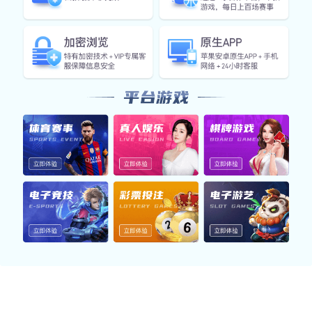
格。马刺队以其高效且灵活多变的进攻体系而闻名，
他们善于利用传导球来寻找最佳投篮机会，并且在防
守端同样注重协作，通过快速轮转来限制对方得分。
而森林狼则相对依赖单打独斗型球员，他们的一些关
键进攻通常依赖于核心球员个人能力。然而，这种战
术安排虽然可以在短时间内产生效果，却难以形成持
久性的优势。一旦对手针对他们制定了有效防守策
略，就很容易限制住他们的得分能力。
因此，从战术角度看，马刺队无疑具备更多应变能
力，而这也是ESPN预测他们胜率较高的重要原因之
一。
3、人员状况及健康因素