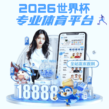
注册入口
皇冠体彩
APP与网页版入口｜
畅享全球体育赛事与数据服务
欢迎访问
皇冠体彩
，提供全面覆盖足球、篮
球、电竞等项目的赛事资讯与数据内容， 支持
APP下载
与
网页使用
，每日同步更新千场比
赛，聚焦热门体育内容， 助您轻松获取赛事动
态，掌握比赛节奏。
手机App
网页版